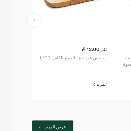
13.00
12.00
لكل
لكل
يت
سبينس فود خبز بالقمح الكامل 700غ
جزر 1 كيلوغرام
المزيد
المزيد
عرض المزيد