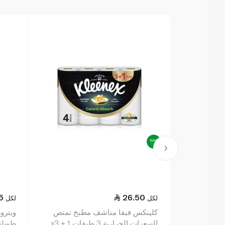
5
26.50
لكل
لكل
كلينكس فيفا مناشف مطبخ تمتص
ويترو
السعرات الحرارية 3 طبقات x3 + 1
طويلة جد