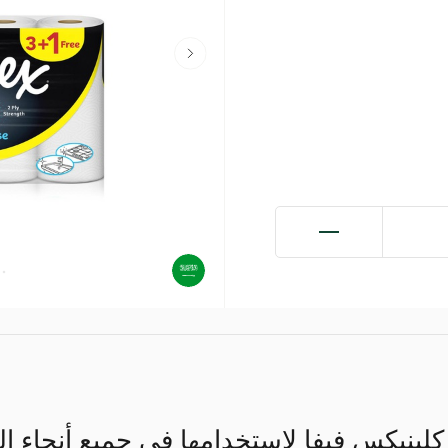
كلينيكس فيفا لاستخدامها في جميع أنحاء ا