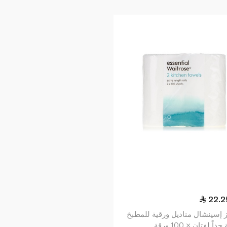
22.2
ز إسينشال مناديل ورقية للمطبخ
اً لفتان × 100 ورقة