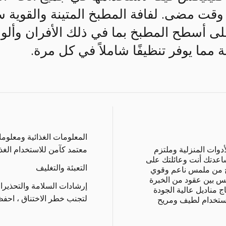
ت مضى. لفافة المطبخ المتينة والقوية س
أسطح المطبخ بما في ذلك الأفران وألواح
 مما يوفر تنظيفًا شاملاً في كل مرة.
المعلومات الغذائية ومعلوم
وات المنزلية وملتزم
معتمد كآمن للاستخدام الغذا
اعدتك أنت وعائلتك على
التعبئة والتغليف
يج من ملمس ناعم وقوي
كس بين عقود من الخبرة
إرشادات السلامة والتحذيرا
ج مناديل عالية الجودة
لتجنب خطر الاختناق ، احفظ 
استخدام لطيف ومريح