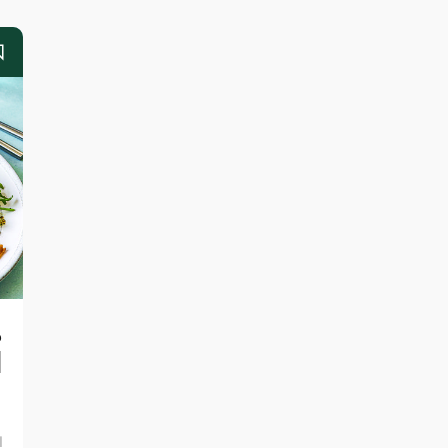
ط
ا
ا