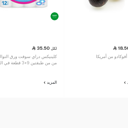
35.50
18.5
لكل
فوكادو من أمريكا
كلينيكس دراي سوفت ورق التوال
من من طبقتين 9+3 قطعة في العبوة
د
المزيد