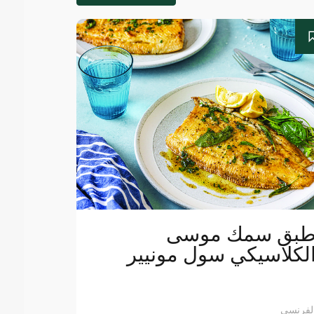
بق سمك موسى
لكلاسيكي سول مونيير
لفرنسي