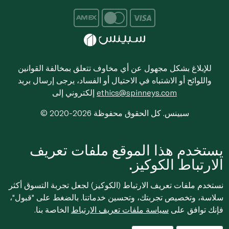
للإبلاغ بشكل مجهول عن أي مخاوف تتعلق بمخالفة القوانين
واللوائح أو الاشتباه في الاحتيال أو الفساد، يرجى إرسال بريد
ethics@spinneys.com
إلكتروني إلى
© 2020-2026 سبينس. كل الحقوق محفوظة
يستخدم هذا الموقع ملفات تعريف
الارتباط الكوكيز.
نستخدم ملفات تعريف الارتباط (الكوكيز) لجعل تجربة التسوق أكثر
سلاسة، وتخصيص تجربتك، وتحسين خدماتنا. بالضغط على "قبول"،
فإنك توافق على
سياسة ملفات تعريف الارتباط
الخاصة بنا.