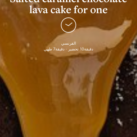
lava cake for one
الفرنسي
دقيقة10 تحضير · دقيقة7 طهي