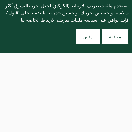
نستخدم ملفات تعريف الارتباط (الكوكيز) لجعل تجربة التسوق أكثر
سلاسة، وتخصيص تجربتك، وتحسين خدماتنا. بالضغط على "قبول"،
فإنك توافق على
سياسة ملفات تعريف الارتباط
الخاصة بنا.
موافقة
رفض
A soft, rich cocoa cake with a molten 
salted caramel centre. Made in one 