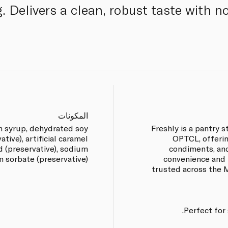
. Delivers a clean, robust taste with no 
المكونات
rn syrup, dehydrated soy
Freshly is a pantry
tive), artificial caramel
OPTCL, offerin
cid (preservative), sodium
condiments, and
sorbate (preservative).
convenience and r
trusted across the M
Perfect for 