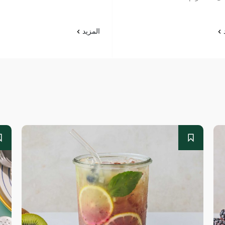
د
المزيد