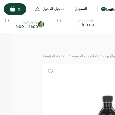
فرشلي صلصة الصويا 472 مل
التسجيل
تسجيل الدخول
0
Engli
لكل
توصيل مجاني
اللغة
E
توصيل اليوم
0.00
19:00 – 21:00
UAE
KSA
والزيوت
المأكولات الخفيفة
الصفحة الرئيسية