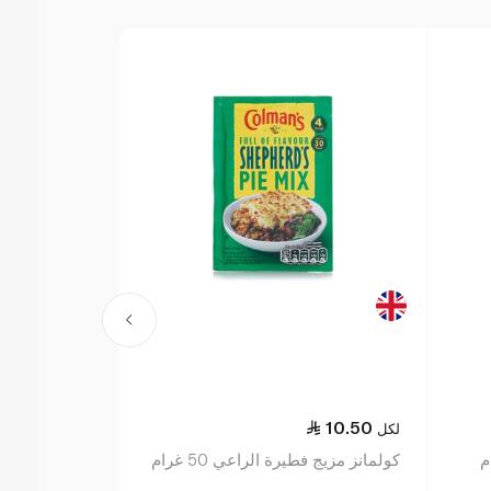
10.00
10.50
لكل
لكل
كولمانز مزيج فطيرة الراعي 50 غرام
ويتروز كوكس إ
42 غ