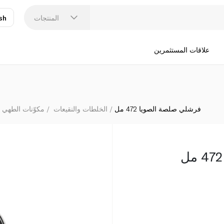
المنتجات
sh
عر
N
علاقات المستثمرين
فرشلي صلصة الصويا 472 مل
الخلطات والنقيعات
مكوّنات الطهي 