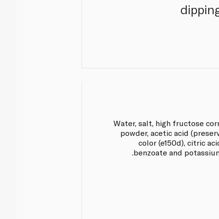
dipping
Water, salt, high fructose co
powder, acetic acid (preserva
color (e150d), citric a
benzoate and potassium 