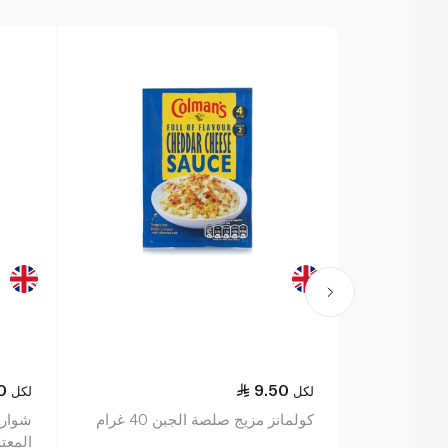
0
9.50
لكل
لكل
كولمانز مزيج صلصة الجبن 40 غرام
شوارت
المعتدل 25