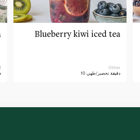
a
Blueberry kiwi iced tea
Other
ا
10 دقيقة
تحضير/طهي
د