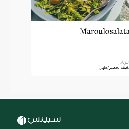
Maroulosalat
ليوناني
قيقة
تحضير/طهي