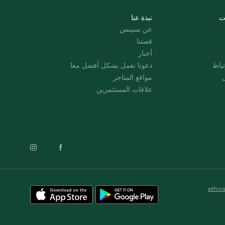
ت
نبذة عنا
عن سبينس
قصتنا
أخبار
باط
دعونا نعمل بشكل أفضل معا
ل
مواقع المتاجر
علاقات المستثمرين
ethic