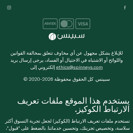
للإبلاغ بشكل مجهول عن أي مخاوف تتعلق بمخالفة القوانين
واللوائح أو الاشتباه في الاحتيال أو الفساد، يرجى إرسال بريد
ethics@spinneys.com
إلكتروني إلى
© 2020-2026 سبينس. كل الحقوق محفوظة
يستخدم هذا الموقع ملفات تعريف
الارتباط الكوكيز.
نستخدم ملفات تعريف الارتباط (الكوكيز) لجعل تجربة التسوق أكثر
سلاسة، وتخصيص تجربتك، وتحسين خدماتنا. بالضغط على "قبول"،