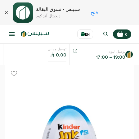
سبينس - تسوق البقالة
فتح
ديجيتال آند كود
EN
0
توصيل مجاني
عر
EN
اللغة
توصيل اليوم
0.00
17:00 – 19:00
UAE
KSA