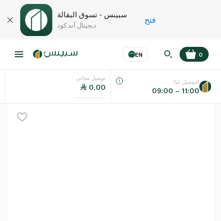
سبينس - تسوق البقالة
فتح
ديجيتال آند كود
EN
0
توصيل مجاني
عر
EN
اللغة
التوصيل غدًا
0.00
09:00 – 11:00
UAE
KSA