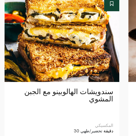
سندويشات الهالوبينو مع الجبن
المشوي
المكسيكي
30 دقيقة
تحضير/طهي