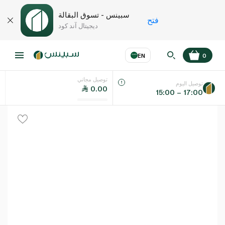
سبينس - تسوق البقالة
فتح
ديجيتال آند كود
EN
0
توصيل مجاني
عر
EN
اللغة
توصيل اليوم
0.00
15:00 – 17:00
UAE
KSA