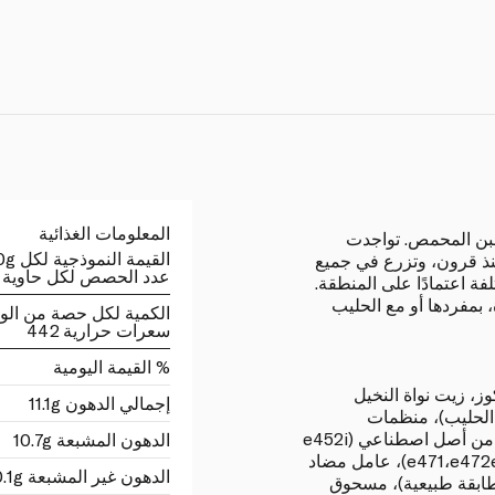
المعلومات الغذائية
بن المحمص. تواجدت
القيمة النموذجية لكل 100g
 منذ قرون، وتزرع في جميع
عدد الحصص لكل حاوية 30
فة اعتمادًا على المنطقة.
 بمفردها أو مع الحليب
الكمية لكل حصة من الو
سعرات حرارية 442
% القيمة اليومية
ز، زيت نواة النخيل
إجمالي الدهون 11.1g
 الحليب)، منظمات
الحموضة: (e340ii،e331iii)، مثبتات من أصل اصطناعي (e452i
الدهون المشبعة 10.7g
e451i)، مستحلبات من أصل نباتي (e471،e472e)، عامل مضاد
الدهون غير المشبعة 0.1g
لبان متطابقة طبيعية)، مسحوق