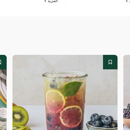
د
المزيد