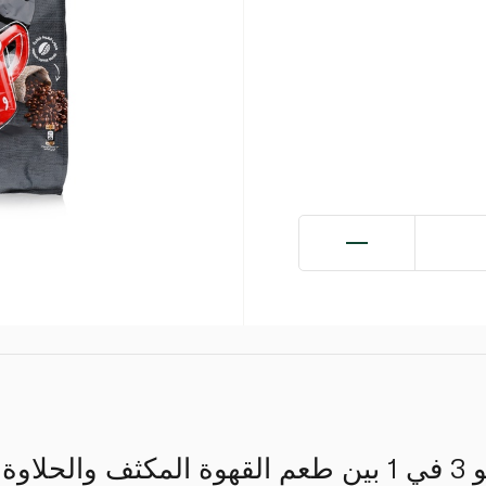
يوازن نيسكافيه إنتينسو 3 في 1 بين طعم القهوة المكثف 