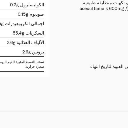
، نكهات متطابقة طبيعية
الكوليسترول 0.2g
(ألبان، سكر بني، قهوة)، مادة تحلية (acesulfame k 600mg /
صوديوم 0.15g
اجمالي الكربوهيدرات 79.5g
السكريات 55.4g
الألياف الغذائية 2.6g
بروتين 2.6g
عبوة لتاريخ انتهاء
سعرة حرارية.