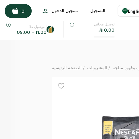
نسكافيه 3 في 1 إنتينسو 30 ظرف 20 غرام
التسجيل
تسجيل الدخول
0
Engli
لكل
توصيل مجاني
اللغة
E
التوصيل غدًا
0.00
09:00 – 11:00
UAE
KSA
ة وقهوة مثلجة
المشروبات
الصفحة الرئيسية