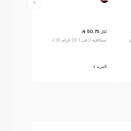
3.50
50.75
لكل
لكل
نسكافيه 3 فى 1 20 غرام x 30
التحضير 22.4 غرام
المزيد
المزيد