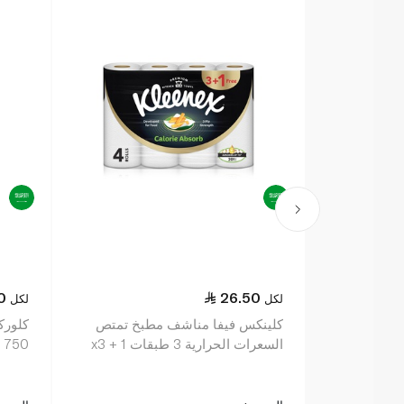
0
26.50
لكل
لكل
كلينكس فيفا مناشف مطبخ تمتص
كلورك
السعرات الحرارية 3 طبقات x3 + 1
750 مل