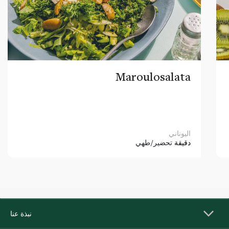
Maroulosalata
اليوناني
دقيقة
تحضير/طهي
نبذة عنا