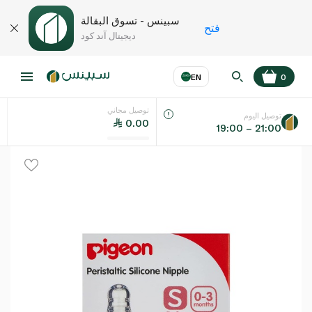
سبينس - تسوق البقالة
فتح
ديجيتال آند كود
EN
0
توصيل مجاني
عر
EN
اللغة
توصيل اليوم
0.00
19:00 – 21:00
UAE
KSA