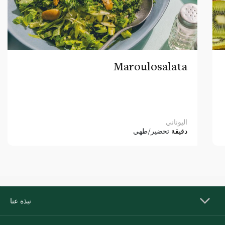
Maroulosalata
اليوناني
دقيقة
تحضير/طهي
نبذة عنا