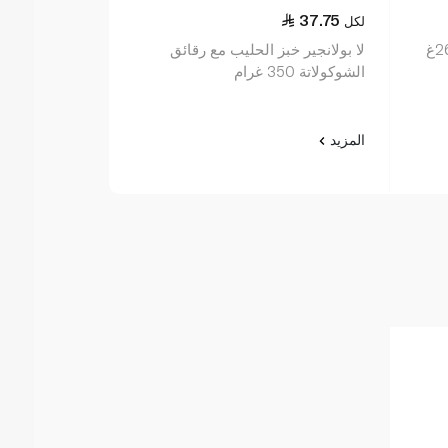
14.75
37.75
لكل
لكل
لا بولانجير خبز الحليب مع رقائق
الشوكولاتة 350 غرام
280غ
المزيد
المزيد