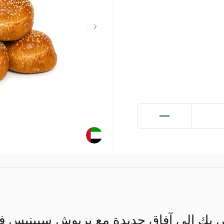
بك إلى آفاق جديدة مع بريوش سبينيس فود