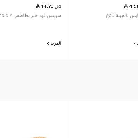
14.75
4.5
لكل
س بالجبنة 60غ
سبينس فود خبز بطاطس × 6 265غ
د
المزيد