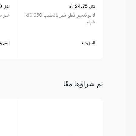
0
24.75
لكل
لكل
لا بولانجير قطع خبز بالحليب x10 350
خبز باب
غرام
المزيد
المزي
تم شراؤها معًا