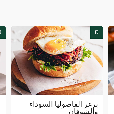
برغر الفاصوليا السوداء
ب
والشوفان
م