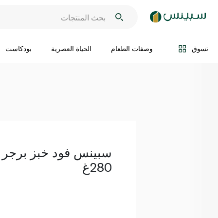
اضف الى السلة
تسوق
وصفات الطعام
الحياة العصرية
بودكاست
280غ