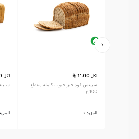
0
11.00
لكل
لكل
سبينس فود خبز حبوب كاملة مقطع
سبينس 
400غ
المزيد
المزي