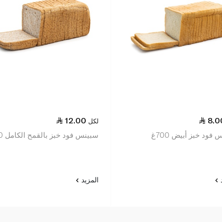
12.00
8.0
لكل
فود خبز أبيض 700غ
سبينس فود خبز بالقمح الكامل 700غ
د
المزيد