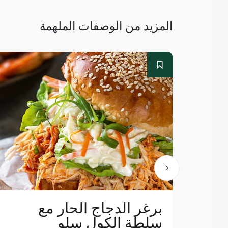
المزيد من الوصفات الملهمة
ة؛
برغر الدجاج الحار مع
سلطة الكول سلو