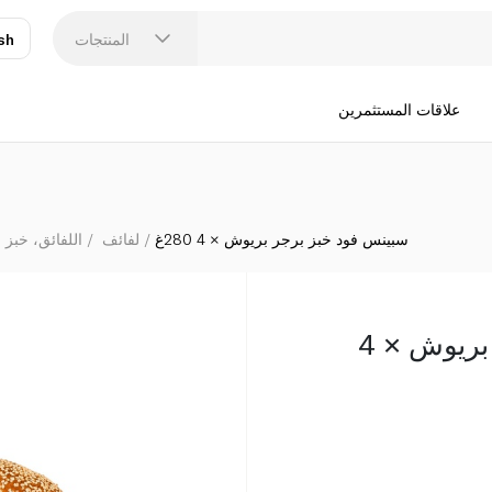
المنتجات
sh
عر
N
علاقات المستثمرين
سبينس فود خبز برجر بريوش × 4 280غ
لفائف
اللفائق، خبز ا
سبينس فود خبز برجر بريوش × 4