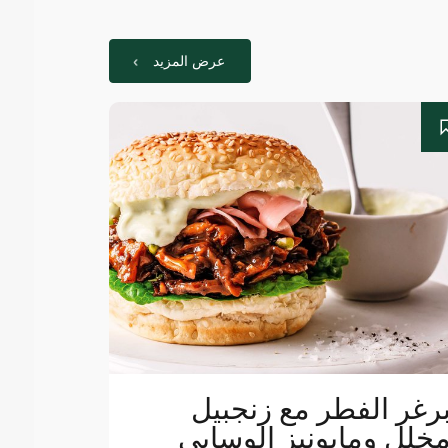
عرض المزيد
رغر الفطر مع زنجبيل
خلل ومايونيز الوسابي