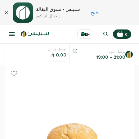
سبينس - تسوق البقالة
فتح
ديجيتال آند كود
EN
0
توصيل مجاني
عر
EN
اللغة
توصيل اليوم
0.00
19:00 – 21:00
UAE
KSA