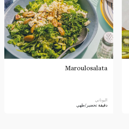
Maroulosalata
اليوناني
دقيقة
تحضير/طهي