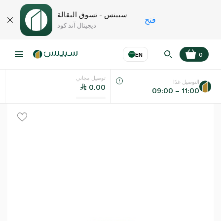
سبينس - تسوق البقالة
فتح
ديجيتال آند كود
EN
0
توصيل مجاني
عر
EN
اللغة
التوصيل غدًا
0.00
09:00 – 11:00
UAE
KSA