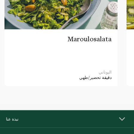
Maroulosalata
اليوناني
دقيقة
تحضير/طهي
نبذة عنا