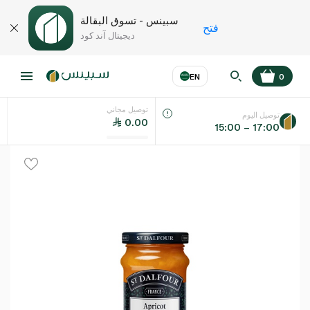
سبينس - تسوق البقالة
فتح
ديجيتال آند كود
EN
0
توصيل مجاني
عر
EN
اللغة
توصيل اليوم
0.00
15:00 – 17:00
UAE
KSA