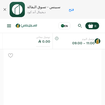
سبينس - تسوق البقالة
فتح
ديجيتال آند كود
EN
0
توصيل مجاني
عر
EN
اللغة
توصيل اليوم
0.00
09:00 – 11:00
UAE
KSA