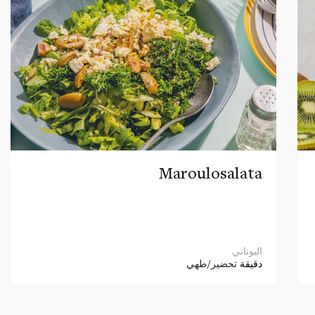
Maroulosalata
اليوناني
دقيقة
تحضير/طهي