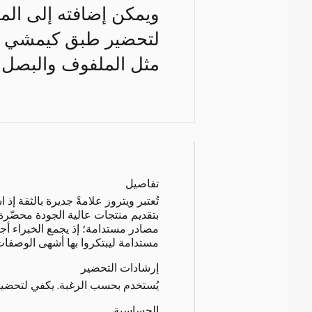
ويمكن إضافته إلى المق
لتحضير طبق كيمشي س
مثل الملفوف والبصل و
تفاصيل
تُعتبر ويتروز علامةً جديرة بالثقة 
بتقديم منتجات عالية الجودة محضّر
مصادر مستدامة؛ إذ يجمع الخبراء أجو
مستدامة ليبتكروا بها أشهى الوصفات
إرشادات التحضير
يُستخدم بحسب الرغبة. يكفي لتحضير 12 حصة
الحساسية