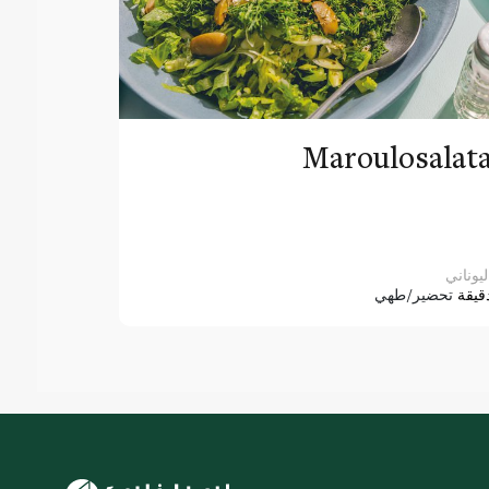
Maroulosalat
ليوناني
قيقة
تحضير/طهي