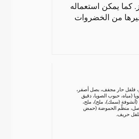
. كما يمكن استعماله
رها من الخضروات
م، فلفل حار مجفف، بصل أصفر،
يا (مياه، حبوب الصويا، دقيق
(أنشوفة (سمك)، ملح)، ملح،
صل، منظّم الحموضة (حمض
لفل حريف.