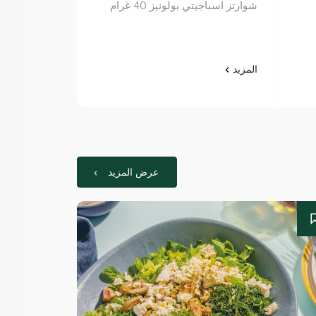
شوارتز اسباجيتي بولونيز 40 غرام
كولمانز مزيج فطي
المزيد
المزيد
عرض المزيد