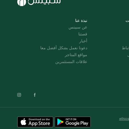
ت
نبذة عنا
عن سبينس
قصتنا
أخبار
باط
دعونا نعمل بشكل أفضل معا
ل
مواقع المتاجر
علاقات المستثمرين
ethic