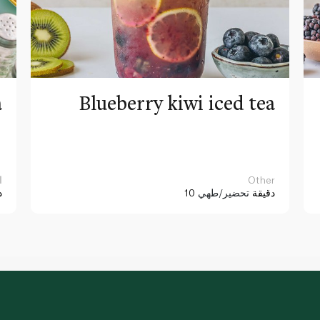
a
Blueberry kiwi iced tea
Other
ا
10 دقيقة
تحضير/طهي
د