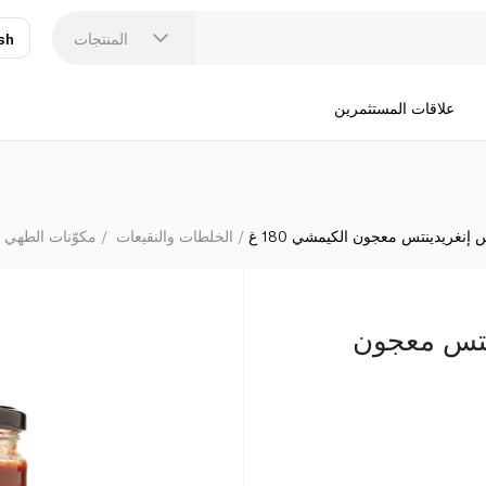
المنتجات
sh
عر
N
علاقات المستثمرين
إنغريدينتس معجون الكيمشي 180 غ
الخلطات والنقيعات
مكوّنات الطهي 
نتس معجون