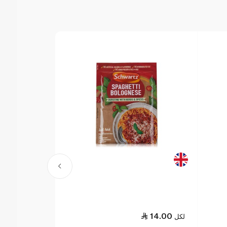
10.50
14.00
لكل
لكل