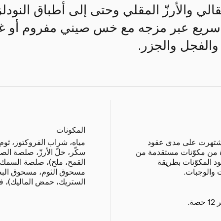
الي والأرزّ المقلي وحتى إلى أطباق النودلز
ريع عبر مزجه مع خس صيني مفروم أو غي
الفجل والجزر.
المكونات
إذ اشتهرت على مدى عقود
مياه، شراب الفروكتوز، ثو
ة من مكوّنات مستقدمة من
سكّر، خلّ الأرزّ، صلصة الصو
د المكوّنات بطريقة
القمح، ملح)، صلصة السمك 
 والوجبات.
مسحوق الثوم، مسحوق الب
الستريك، حمض الماليك)، ف
.