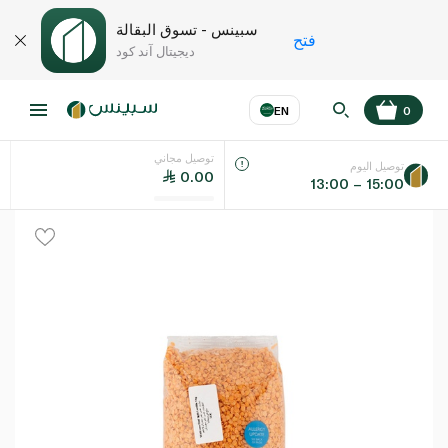
سبينس - تسوق البقالة
فتح
ديجيتال آند كود
EN
0
توصيل مجاني
عر
EN
اللغة
توصيل اليوم
0.00
13:00 – 15:00
UAE
KSA