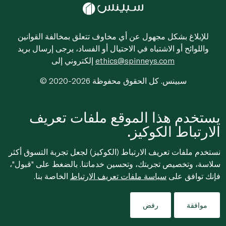
للإبلاغ بشكل مجهول عن أي مخاوف تتعلق بمخالفة القوانين
واللوائح أو الاشتباه في الاحتيال أو الفساد، يرجى إرسال بريد
ethics@spinneys.com
إلكتروني إلى
© 2020-2026 سبينس. كل الحقوق محفوظة
يستخدم هذا الموقع ملفات تعريف
الارتباط الكوكيز.
نستخدم ملفات تعريف الارتباط (الكوكيز) لجعل تجربة التسوق أكثر
سلاسة، وتخصيص تجربتك، وتحسين خدماتنا. بالضغط على "قبول"،
فإنك توافق على
سياسة ملفات تعريف الارتباط
الخاصة بنا.
موافقة
رفض