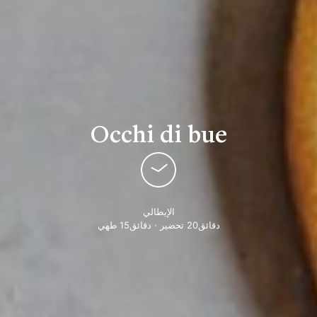
Occhi di bue
الإيطالي
دقائق20 تحضير · دقائق15 طهي