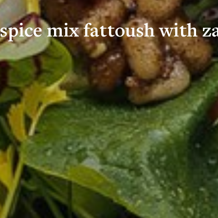
pice mix fattoush with za