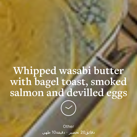
Whipped wasabi butter
with bagel toast, smoked
salmon and devilled eggs
Other
دقائق20 تحضير · دقيقة10 طهي