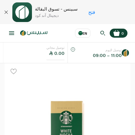
سبينس - تسوق البقالة
فتح
ديجيتال آند كود
EN
0
توصيل مجاني
عر
EN
اللغة
توصيل اليوم
0.00
09:00 – 11:00
UAE
KSA