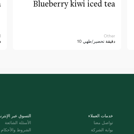
a
Blueberry kiwi iced tea
Other
ا
10 دقيقة
تحضير/طهي
د
خدمات العملاء
التسوق عبر الإنترن
تواصل معنا
الأسئلة الشائعة
بوابة الشركة
الشروط والأحكام