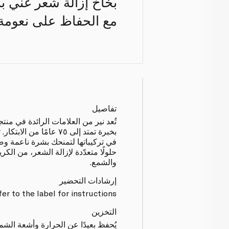
بخاخ إزالة شعر غني ب
مع الحفاظ على نعومة 
تفاصيل
تُعد نير من العلامات الرائدة في منت
بخبرة تمتد إلى ٧٥ عامًا م
في تركيباتها لتمنحك بشرة ناعمة و
حلولًا متعدّدة لإزالة الشعر، من الك
والشمع.
إرشادات التحضير
er to the label for instructions
التخزين
يُحفظ بعيدًا عن الحرارة وأشعة الش