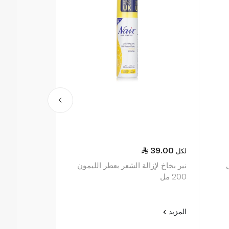
23.75
39.00
لكل
لكل
نير بخاخ لإزالة الشعر بعطر الليمون
200 مل
مل
المزيد
المزيد