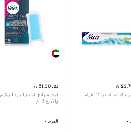
51.00
23.7
لكل
م لازاله الشعر 110 غرام
فيت شرائح الشمع البارد للبيكيني
والأذرع 16 ق
د
المزيد