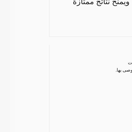
يمنح نتائج ممتازة
ت
صى بها.