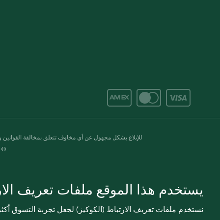
للإبلاغ بشكل مجهول عن أي مخاوف تتعلق بمخالفة القوانين وال
© 2020-2026 سبينس. كل الحقوق محفو
يستخدم هذا الموقع ملفات تعريف الارت
نستخدم ملفات تعريف الارتباط (الكوكيز) لجعل تجربة التسوق أك