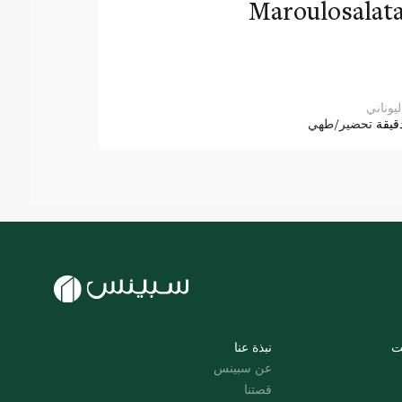
Maroulosalat
ليوناني
قيقة
تحضير/طهي
ت
نبذة عنا
عن سبينس
قصتنا