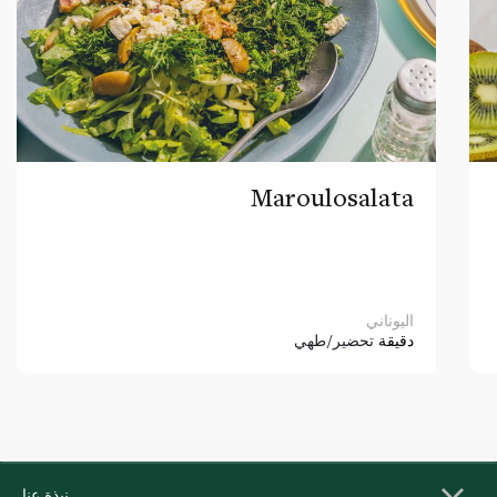
Maroulosalata
اليوناني
دقيقة
تحضير/طهي
نبذة عنا