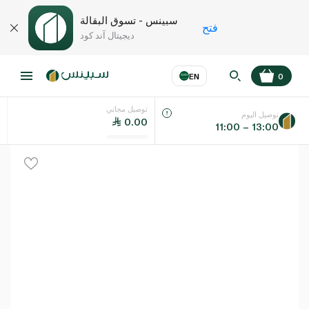
سبينس - تسوق البقالة
فتح
ديجيتال آند كود
EN
0
توصيل مجاني
عر
EN
اللغة
توصيل اليوم
0.00
11:00 – 13:00
UAE
KSA