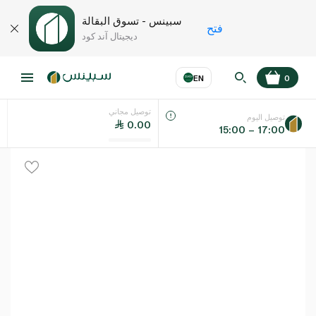
سبينس - تسوق البقالة
فتح
ديجيتال آند كود
EN
0
توصيل مجاني
عر
EN
اللغة
توصيل اليوم
0.00
15:00 – 17:00
UAE
KSA