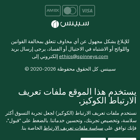
للإبلاغ بشكل مجهول عن أي مخاوف تتعلق بمخالفة القوانين
واللوائح أو الاشتباه في الاحتيال أو الفساد، يرجى إرسال بريد
ethics@spinneys.com
إلكتروني إلى
© 2020-2026 سبينس. كل الحقوق محفوظة
يستخدم هذا الموقع ملفات تعريف
الارتباط الكوكيز.
نستخدم ملفات تعريف الارتباط (الكوكيز) لجعل تجربة التسوق أكثر
سلاسة، وتخصيص تجربتك، وتحسين خدماتنا. بالضغط على "قبول"،
فإنك توافق على
سياسة ملفات تعريف الارتباط
الخاصة بنا.