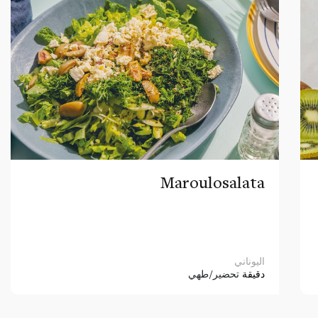
Maroulosalata
اليوناني
دقيقة
تحضير/طهي