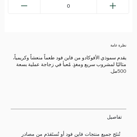
0
نظرة عامة
يقدم سموذي الأفوكادو من فاين فود طعماً منعشاً وكريمياً،
مثاليًا لمشروب سريع ومغذٍ. مُعبأ في زجاجة عملية بسعة
500مل.
تفاصيل
تُنتَج جميع منتجات فاين فود أو تُستَقدَم من مصادر