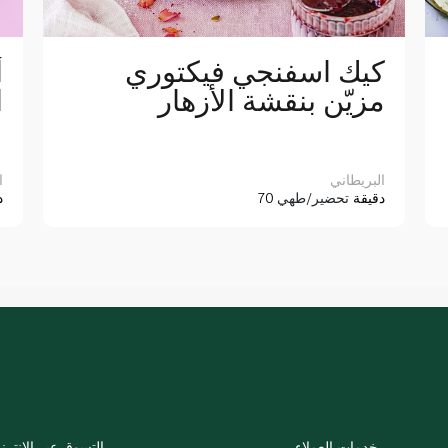
كيك اسفنجي فيكتوري
أ
مزيّن بنقشة الأزهار
ا
البريطاني
ا
70 دقيقة
تحضير/طهي
0
خدمات العملاء
التسوق عبر الإنترن