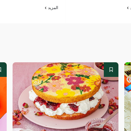
د
المزيد