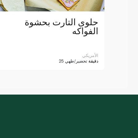
باح
حلوى التارت بحشوة
الفواكه
الأمريكي
25 دقيقة
تحضير/طهي