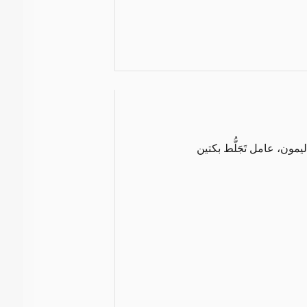
ون، عامل تَجَلُّط بكتين