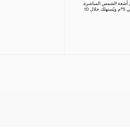
ن أشعة الشمس المباشرة.
بعد الفتح يُحفظ في الثلاجة عند حوالي 5°م ويُستهلك خلال 10