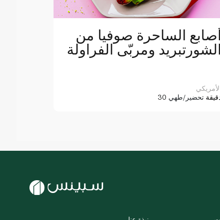
صابع الساحرة صوفيا من
لشورتبريد ومربّى الفراولة
لأمريكي
3 دقيقة
تحضير/طهي
ت
نبذة عنا