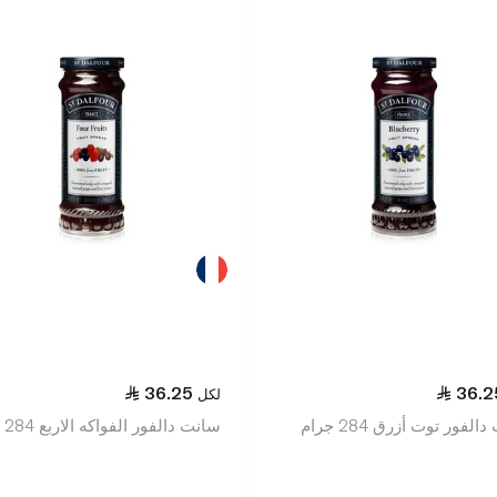
36.25
36.2
لكل
لفور توت أزرق 284 جرام
سانت دالفور الفواكه الاربع 284 جرام