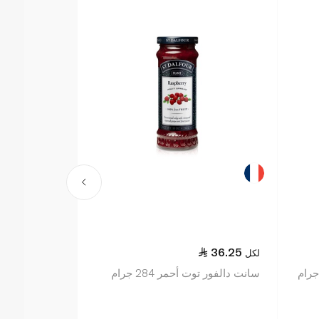
36.25
36.25
لكل
لكل
سانت دالفور توت أحمر 284 جرام
سانت دالفور كرز أ