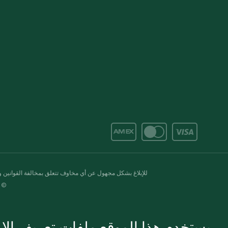
للإبلاغ بشكل مجهول عن أي مخاوف تتعلق بمخالفة القوانين وال
© 2020-2026 سبينس. كل الحقوق محفو
يستخدم هذا الموقع ملفات تعريف الارت