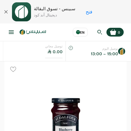
سبينس - تسوق البقالة
فتح
ديجيتال آند كود
EN
0
توصيل مجاني
عر
EN
اللغة
توصيل اليوم
0.00
13:00 – 15:00
UAE
KSA