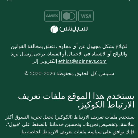
للإبلاغ بشكل مجهول عن أي مخاوف تتعلق بمخالفة القوانين
واللوائح أو الاشتباه في الاحتيال أو الفساد، يرجى إرسال بريد
ethics@spinneys.com
إلكتروني إلى
© 2020-2026 سبينس. كل الحقوق محفوظة
يستخدم هذا الموقع ملفات تعريف
الارتباط الكوكيز.
نستخدم ملفات تعريف الارتباط (الكوكيز) لجعل تجربة التسوق أكثر
سلاسة، وتخصيص تجربتك، وتحسين خدماتنا. بالضغط على "قبول"،
فإنك توافق على
سياسة ملفات تعريف الارتباط
الخاصة بنا.