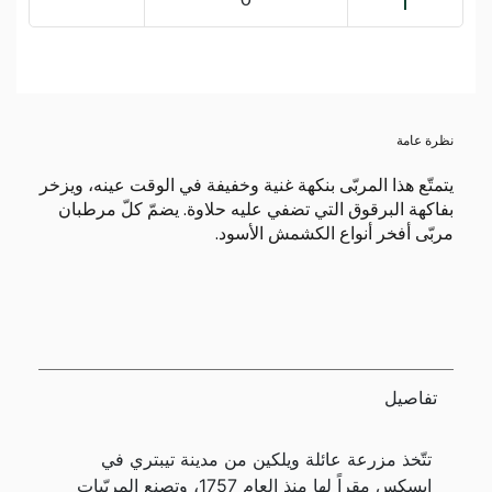
نظرة عامة
يتمتّع هذا المربّى بنكهة غنية وخفيفة في الوقت عينه، ويزخر
بفاكهة البرقوق التي تضفي عليه حلاوة. يضمّ كلّ مرطبان
مربّى أفخر أنواع الكشمش الأسود.
تفاصيل
تتّخذ مزرعة عائلة ويلكين من مدينة تيبتري في
إيسكس مقراً لها منذ العام 1757، وتصنع المربّيات