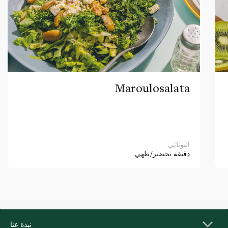
Maroulosalata
اليوناني
دقيقة
تحضير/طهي
نبذة عنا