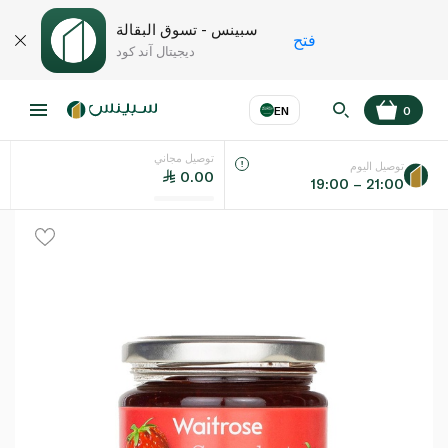
سبينس - تسوق البقالة
فتح
ديجيتال آند كود
EN
0
توصيل مجاني
عر
EN
اللغة
توصيل اليوم
0.00
19:00 – 21:00
UAE
KSA