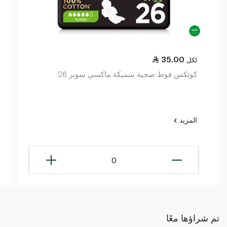
35.00
لكل
كوتكس فوط صحية سميكة ماكسي سوبر 26
المزيد
0
تم شراؤها معًا