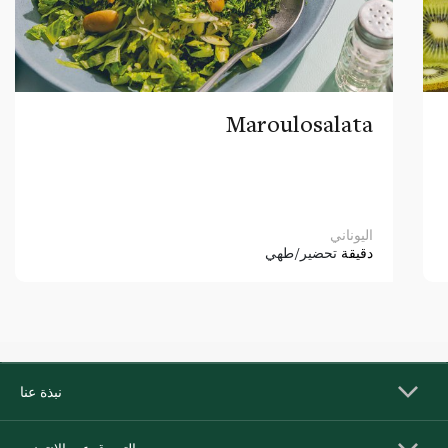
Maroulosalata
اليوناني
دقيقة
تحضير/طهي
نبذة عنا