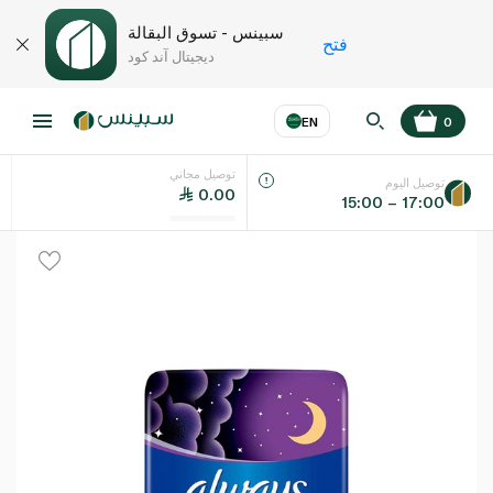
سبينس - تسوق البقالة
فتح
ديجيتال آند كود
EN
0
توصيل مجاني
عر
EN
اللغة
توصيل اليوم
0.00
15:00 – 17:00
UAE
KSA