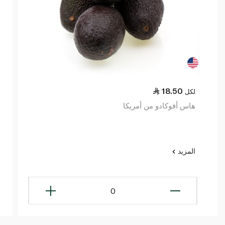
18.50
لكل
هاس أفوكادو من أمريكا
المزيد
0