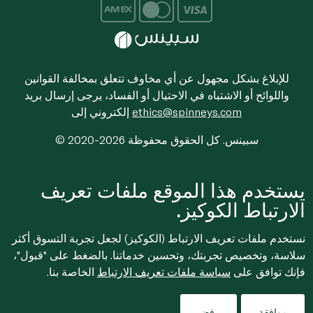
للإبلاغ بشكل مجهول عن أي مخاوف تتعلق بمخالفة القوانين
واللوائح أو الاشتباه في الاحتيال أو الفساد، يرجى إرسال بريد
ethics@spinneys.com
إلكتروني إلى
© 2020-2026 سبينس. كل الحقوق محفوظة
يستخدم هذا الموقع ملفات تعريف
الارتباط الكوكيز.
نستخدم ملفات تعريف الارتباط (الكوكيز) لجعل تجربة التسوق أكثر
سلاسة، وتخصيص تجربتك، وتحسين خدماتنا. بالضغط على "قبول"،
فإنك توافق على
سياسة ملفات تعريف الارتباط
الخاصة بنا.
موافقة
رفض