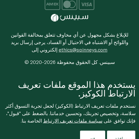
للإبلاغ بشكل مجهول عن أي مخاوف تتعلق بمخالفة القوانين
واللوائح أو الاشتباه في الاحتيال أو الفساد، يرجى إرسال بريد
ethics@spinneys.com
إلكتروني إلى
© 2020-2026 سبينس. كل الحقوق محفوظة
يستخدم هذا الموقع ملفات تعريف
الارتباط الكوكيز.
نستخدم ملفات تعريف الارتباط (الكوكيز) لجعل تجربة التسوق أكثر
سلاسة، وتخصيص تجربتك، وتحسين خدماتنا. بالضغط على "قبول"،
فإنك توافق على
سياسة ملفات تعريف الارتباط
الخاصة بنا.
موافقة
رفض