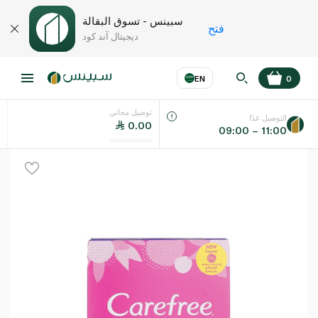
سبينس - تسوق البقالة
فتح
ديجيتال آند كود
EN
0
توصيل مجاني
عر
EN
اللغة
التوصيل غدًا
0.00
09:00 – 11:00
UAE
KSA