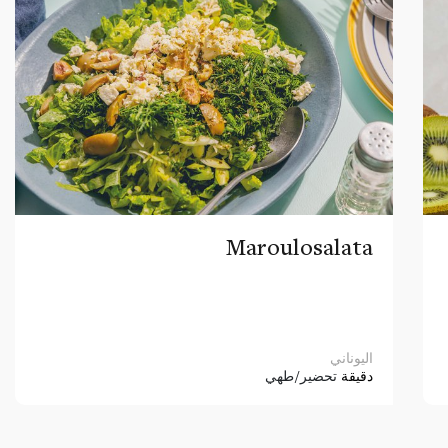
Maroulosalata
اليوناني
دقيقة
تحضير/طهي