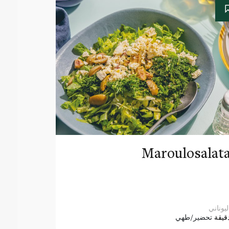
Maroulosalat
ليوناني
قيقة
تحضير/طهي