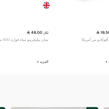
48.00
18.5
لكل
فوكادو من أمريكا
سان بيليجرينو مياه فوارة 500 مل
د
المزيد