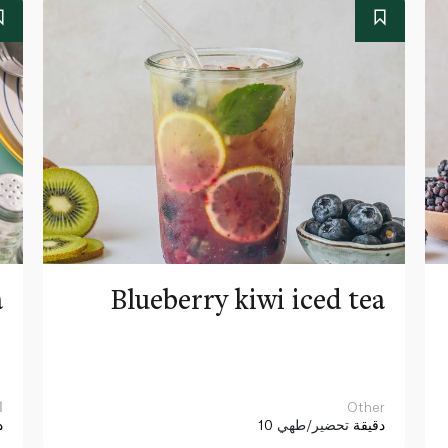
a
Blueberry kiwi iced tea
Other
ا
10 دقيقة
تحضير/طهي
د