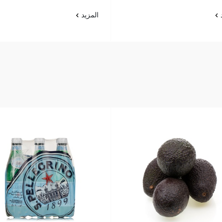
د
المزيد