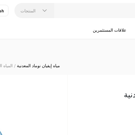
المنتجات
sh
عر
N
علاقات المستثمرين
مياه إيفيان نوماد المعدنية
المياه ا
نية