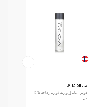
14.25
12.25
لكل
لكل
فوس مياه إرتوازية فوارة زجاجة 375
ايفيان مياه معدنية 
مل