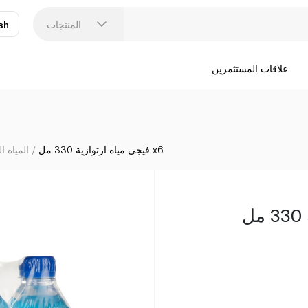
المنتجات
sh
عر
N
علاقات المستثمرين
فيجي مياه ارتوازية 330 مل x6
المياه ا