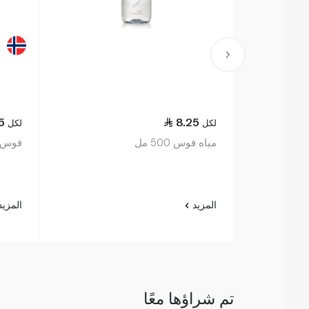
75
8.25
لكل
لكل
مياه فوس 500 مل
فوس ماء
المزيد
المزي
تم شراؤها معًا