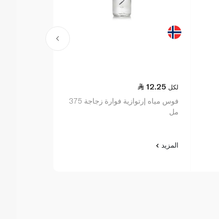
17.75
12.25
لكل
لكل
فوس مياه إرتوازية فوارة زجاجة 375
مياه إيفيان نو
مل
المزيد
المزيد