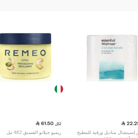
61.50
22.2
لكل
ز إسينشال مناديل ورقية للمطبخ
ريميو جيلاتو الفستق 462 مل