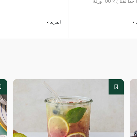
اً لفتان × 100 ورقة
د
المزيد