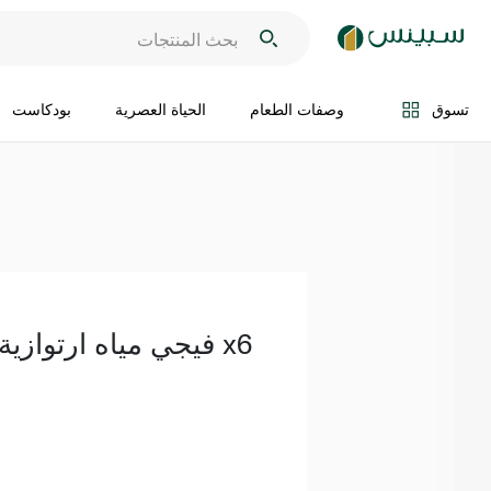
اضف الى السلة
تسوق
وصفات الطعام
الحياة العصرية
بودكاست
فيجي مياه ارتوازية 330 مل x6