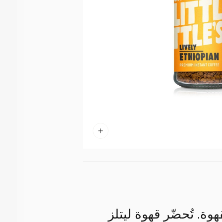
وة. تُحضّر قهوة ليتلز