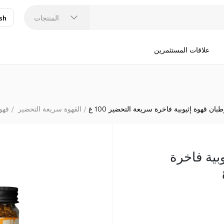
المنتجات
sh
عر
N
علاقات المستثمرين
بان قهوة إثيوبية فاخرة سريعة التحضير 100 غ
القهوة سريعة التحضير
قهو
بية فاخرة