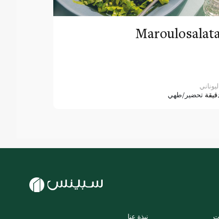
Maroulosalat
ليوناني
قيقة
تحضير/طهي
ت
نبذة عنا