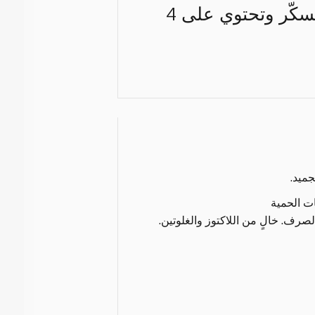
من بن 100% أرابيكا يحتوي على نكهات جديدة وشهية. تخلو من السكّر وتحتوي على 4
ات الحمية
الصرف. خالٍ من اللاكتوز والغلوتين.