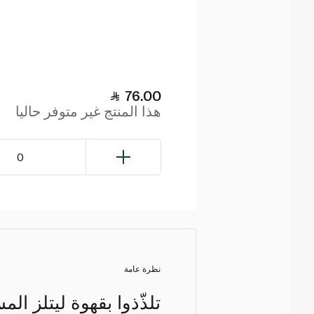
76.00
هذا المنتج غير متوفر حاليا
0
نظرة عامة
تلذّذوا بقهوة ليتلز ال