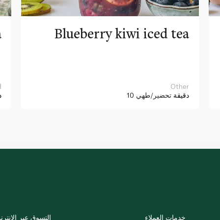
a
Blueberry kiwi iced tea
Other
ا
10 دقيقة
تحضير/طهي
د
خدمات العملاء
التسوق عبر الإنترن