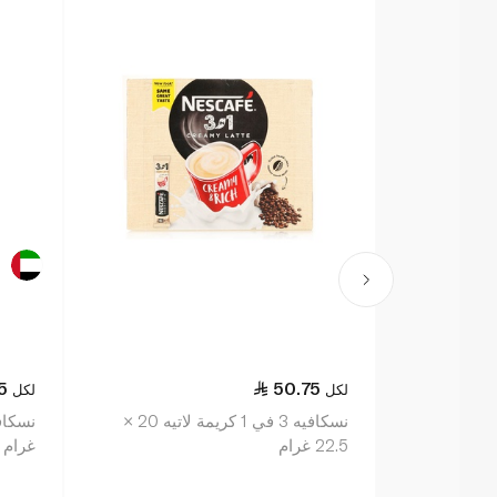
5
50.75
لكل
لكل
نسكافيه 3 في 1 كريمة لاتيه 20 ×
22.5 غرام
غرام