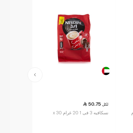
3.50
50.75
لكل
لكل
نسكافيه 3 فى 1 20 غرام x 30
التحضير 22.4 غرام