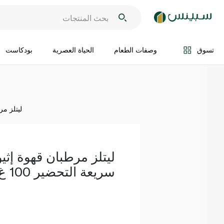
اضف الى السلة
تسوق
وصفات الطعام
الحياة العصرية
بودكاست
ليتلز مرط
ليتلز مرطبان قهوة إثيو
سريعة التحضير 100 غ