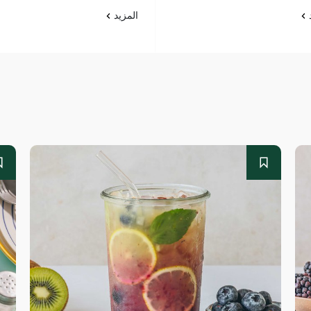
د
المزيد