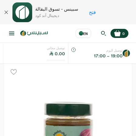
سبينس - تسوق البقالة
فتح
ديجيتال آند كود
EN
0
توصيل مجاني
عر
EN
اللغة
توصيل اليوم
0.00
17:00 – 19:00
UAE
KSA