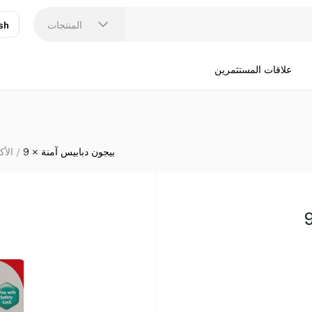
المنتجات
sh
عر
N
علاقات المستثمرين
بيجون دبابيس آمنة × 9
الأ