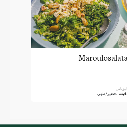
Maroulosalat
ليوناني
قيقة
تحضير/طهي