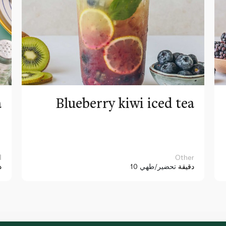
a
Blueberry kiwi iced tea
Other
ا
10 دقيقة
تحضير/طهي
د