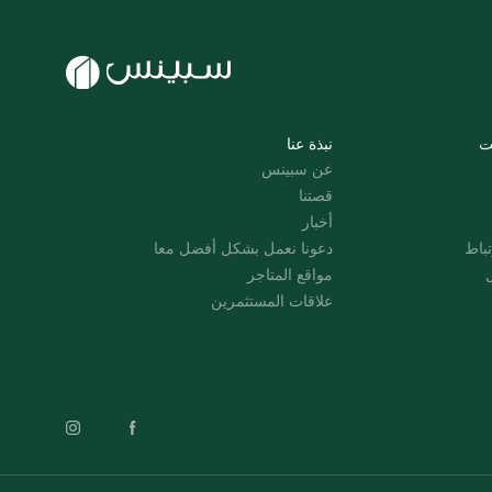
ت
نبذة عنا
عن سبينس
قصتنا
أخبار
باط
دعونا نعمل بشكل أفضل معا
ل
مواقع المتاجر
علاقات المستثمرين