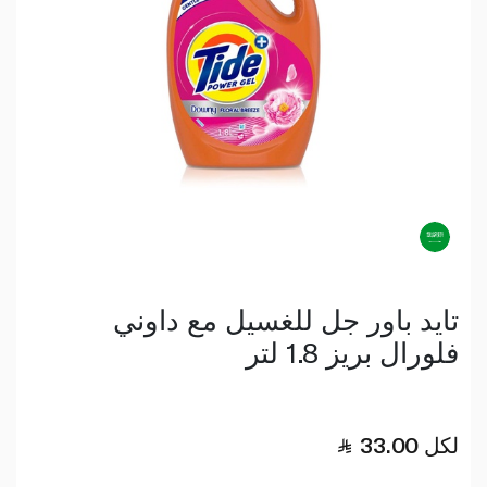
تايد باور جل للغسيل مع داوني
فلورال بريز 1.8 لتر
لكل
33.00