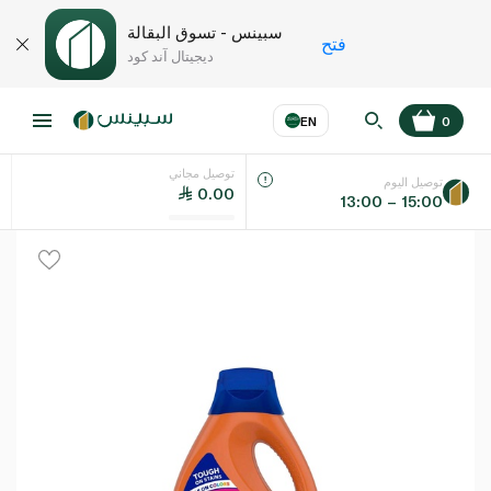
سبينس - تسوق البقالة
فتح
ديجيتال آند كود
EN
0
توصيل مجاني
عر
EN
اللغة
توصيل اليوم
0.00
13:00 – 15:00
UAE
KSA