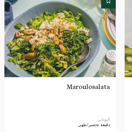
Maroulosalata
اليوناني
دقيقة
تحضير/طهي