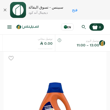
سبينس - تسوق البقالة
فتح
ديجيتال آند كود
EN
0
توصيل مجاني
عر
EN
اللغة
توصيل اليوم
0.00
11:00 – 13:00
UAE
KSA