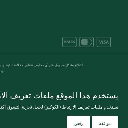
للإبلاغ بشكل مجهول عن أي مخاوف تتعلق بمخالفة القوانين وال
© 2020-2026 سبينس. كل الحقوق محفو
يستخدم هذا الموقع ملفات تعريف الارت
نستخدم ملفات تعريف الارتباط (الكوكيز) لجعل تجربة التسوق أك
موافقة
رفض