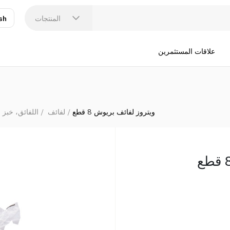
المنتجات
sh
عر
N
علاقات المستثمرين
ويتروز لفائف بريوش 8 قطع
لفائف
اللفائق، خبز ا