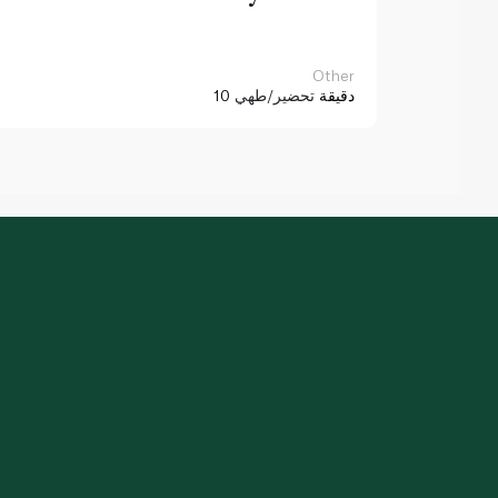
Other
10 دقيقة
تحضير/طهي