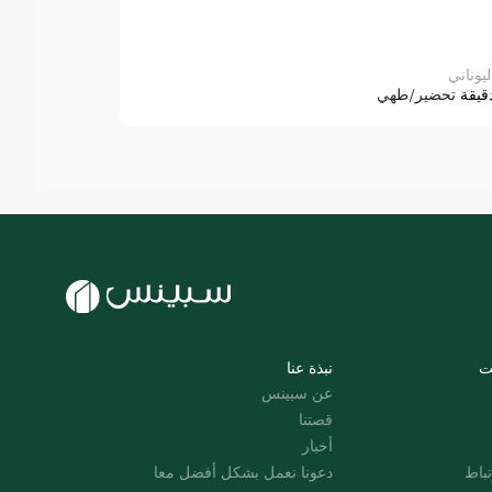
ليوناني
قيقة
تحضير/طهي
ت
نبذة عنا
عن سبينس
قصتنا
أخبار
باط
دعونا نعمل بشكل أفضل معا