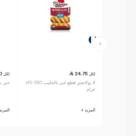
0
24.75
لكل
لكل
لا بولانجير قطع خبز بالحليب x10 350
خبز باب
غرام
المزيد
المزي