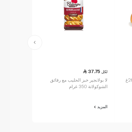
14.75
37.75
لكل
لكل
لا بولانجير خبز الحليب مع رقائق
الشوكولاتة 350 غرام
280غ
المزيد
المزيد