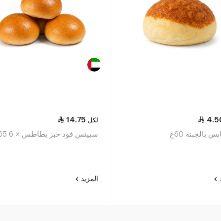
14.75
4.5
لكل
س بالجبنة 60غ
سبينس فود خبز بطاطس × 6 265غ
د
المزيد