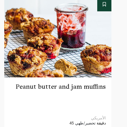
Peanut butter and jam muffins
الأمريكي
45 دقيقة
تحضير/طهي