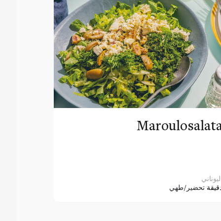
Maroulosalat
ليوناني
قيقة
تحضير/طهي