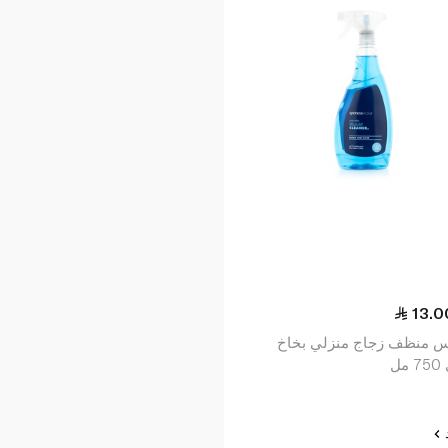
13.0
 منظف زجاج منزلي بخاخ
ل
د