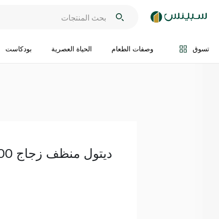
اضف الى السلة
تسوق
وصفات الطعام
الحياة العصرية
بودكاست
ديتول منظف زجاج 500 مل