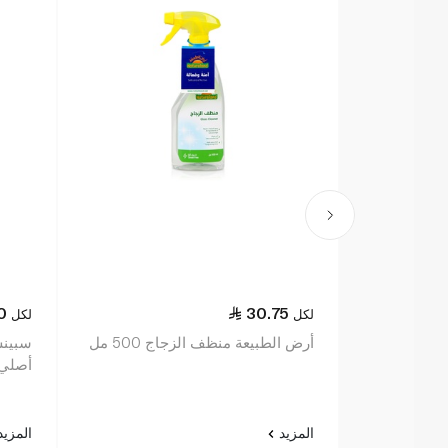
0
30.75
لكل
لكل
أرض الطبيعة منظف الزجاج 500 مل
سبينس
أصلي 750 م
المزيد
المزي