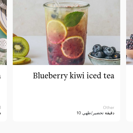
a
Blueberry kiwi iced tea
Other
ا
10 دقيقة
تحضير/طهي
د