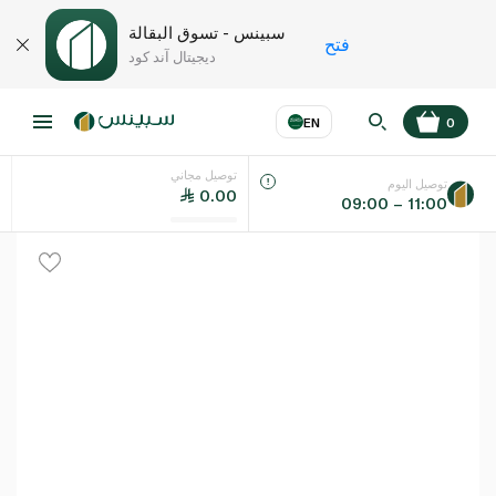
سبينس - تسوق البقالة
فتح
ديجيتال آند كود
EN
0
توصيل مجاني
عر
EN
اللغة
توصيل اليوم
0.00
09:00 – 11:00
UAE
KSA