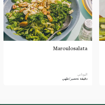
Maroulosalata
اليوناني
دقيقة
تحضير/طهي