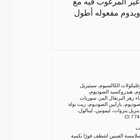
غير المرغوب فيه مع
ويدوم مفعوله أطول
وغليكولات الكالسيوم، سيتيريل
م، هيدروكسيد الصوديوم،
ر، ماء زهر البرتقال المر، سوربات
لصوديوم، بارابين الصوديوم، زيت نواة
نزيل بنزوات، ليمونين، لينالول،
ت
ملامسة العينين اشطف فورًا بكمية