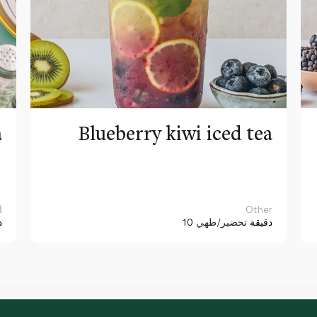
a
Blueberry kiwi iced tea
Other
ا
10 دقيقة
تحضير/طهي
د