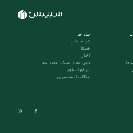
ت
نبذة عنا
عن سبينس
قصتنا
أخبار
باط
دعونا نعمل بشكل أفضل معا
ل
مواقع المتاجر
علاقات المستثمرين