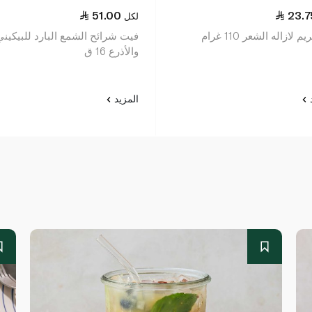
51.00
23.7
لكل
م لازاله الشعر 110 غرام
فيت شرائح الشمع البارد للبيكيني
والأذرع 16 ق
د
المزيد