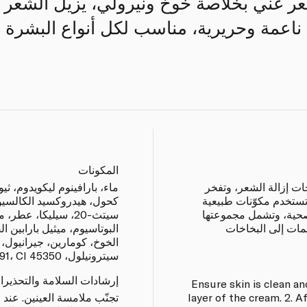
عر غني بخلاصة خوخ ونيرولي، يزيل الشعر 
ناعمة وحريرية، مناسب لكل أنواع البشرة 
المكونات
جات إزالة الشعر، وتفخر
ماء، بارافينوم ليكويدوم، ثي
ن الابتكار. تستخدم مكوّنات طبيعية
كحول، هيدروكسيد الكالسيو
صحية، وتشمل مجموعتها
سيتث-20، سيليكا، عط
ريمات إلى البخاخات
البوتاسيوم، ميثيل بارابين ا
الخوخ، كومارين، جيرانيول، ب
سيترونيلول، CI 77491، CI 45350
إرشادات السلامة والتحذيرا
1. Ensure skin is clean a
layer of the cream. 2. A
تجنّب ملامسة العينين. عند 