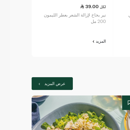
23.75
39.00
لكل
لكل
نير بخاخ لإزالة الشعر بعطر الليمون
200 مل
مل
المزيد
المزيد
عرض المزيد