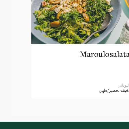
Maroulosalat
ليوناني
قيقة
تحضير/طهي