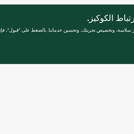
باط الكوكيز.
ثر سلاسة، وتخصيص تجربتك، وتحسين خدماتنا. بالضغط على "قبول"، فإ
خدمات العملاء
التسوق عبر ا
تواصل معنا
الأسئلة الشائ
بوابة الشركة
الشروط والأ
وظائف
سياسة الخص