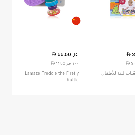
55.50
3
لكل
11.50 ١٠٠ جم
عّبات لينة للأطفال
Lamaze Freddie the Firefly
Rattle