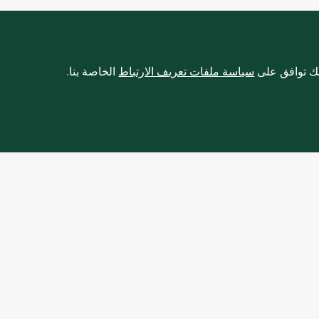
نك توافق على
سياسة ملفات تعريف الارتباط
الخاصة بنا.
لإنترنت
نبذة عنا
عة
عن سبينس
حكام
نشأة سبينس
وصية
أخبار