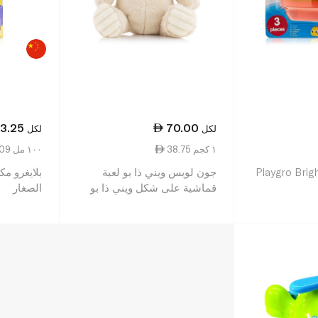
3.25
70.00
لكل
لكل
38.75 ١ كجم
9.09 ١٠٠ مل
Playgro Brig
جون لويس ويني ذا بو لعبة
بلايغرو مك
قماشية على شكل ويني ذا بو
الصغار