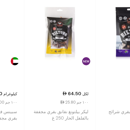
0
64.50
لكل
كيلوغرام
25.80 ١٠٠ جم
17.00 ١٠٠ جم
 بقري شرائح
ليكر بيلتونغ نقانق بقري مجففة
سبينس فود
بالفلفل الحار 250 غ
بقري مج