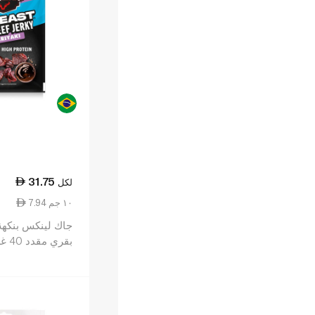
31.75
لكل
7.94 ١٠ جم
جاك لينكس بنكهة
بقري مقدد 40 غرام