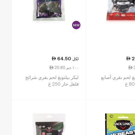
64.50
2
لكل
25.80 ١٠٠ جم
نغ لحم بقري أصابع
ليكر بيلتونغ لحم بقري شرائح
فلفل حار 250 غ