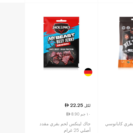
22.25
لكل
8.90 ١٠ جم
 بقري كابانوسي
جاك لينكس لحم بقري مقدد
أصلي 25 غرام