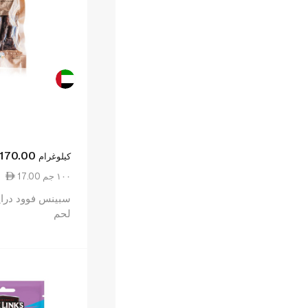
170.00
كيلوغرام
17.00 ١٠٠ جم
سبينس فوود دراي
لحم