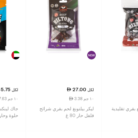
5.75
27.00
لكل
لكل
3.38 ١٠ جم
7.63 ١٠ جم
ع بقري تقليدية
ليكر بيلتونغ لحم بقري شرائح
جاك لينكس
فلفل حار 80 غ
حلوة وحارة 0