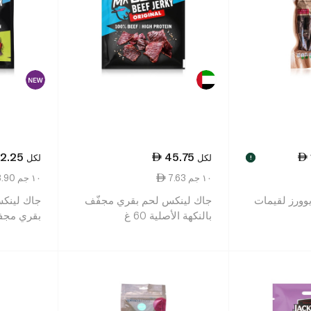
2.25
45.75
لكل
لكل
!
7.63 ١٠ جم
8.90 ١٠ جم
وورز لقيمات
جاك لينكس لحم بقري مجفّف
جاك لينك
بالنكهة الأصلية 60 غ
بقري مجفف
والليمون 25 غ