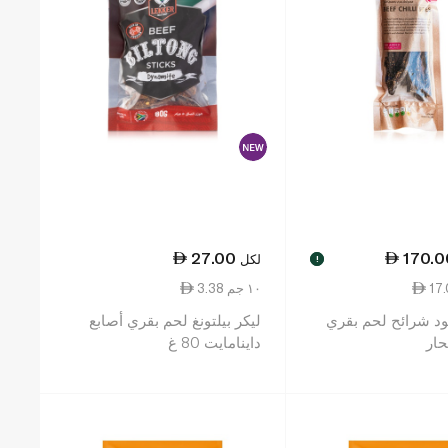
27.00
170.0
لكل
!
3.38 ١٠ جم
د شرائح لحم بقري
ليكر بيلتونغ لحم بقري أصابع
حار
داينامايت 80 غ