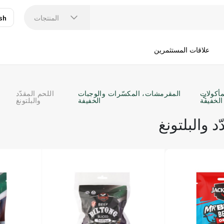
المنتجات
sh
عر
N
علاقات المستثمرين
مأكولات
المقرمشات، المكسّرات والوجبات
اللحم المقدّد
الخفيفة
الخفيفة
والبلتونغ
د والبلتونغ