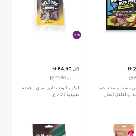
64.50
2
لكل
25.80 ١٠٠ جم
س مستر بيست لحم
ليكر بيلتونغ نقانق بقري مجففة
 بالفلفل الحار
تقليدية 250 غ