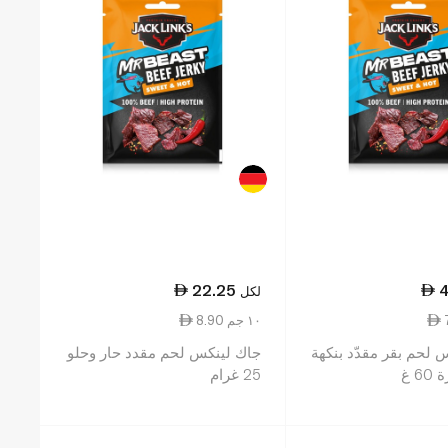
22.25
4
لكل
8.90 ١٠ جم
 لحم بقر مقدّد بنكهة
جاك لينكس لحم مقدد حار وحلو
6 غ
25 غرام