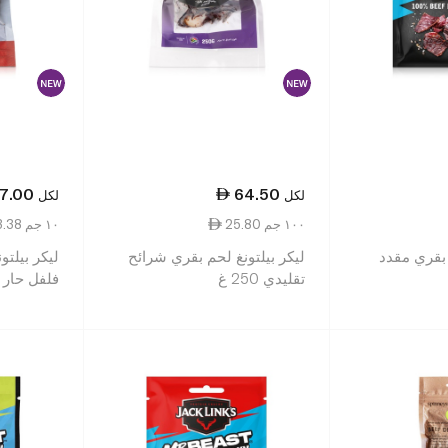
7.00
64.50
لكل
لكل
25.80 ١٠٠ جم
3.38 ١٠ جم
كس لحم بقري مقدد
ليكر بيلتونغ لحم بقري شرائح
ليكر بيلتو
تقليدي 250 غ
فلفل حار 80 غ