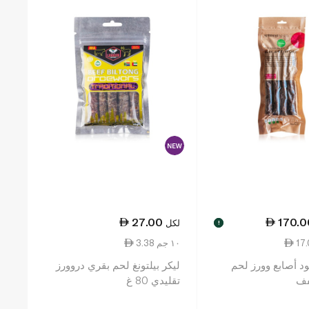
27.00
170.0
لكل
!
3.38 ١٠ جم
 أصابع وورز لحم
ليكر بيلتونغ لحم بقري دروورز
فف
تقليدي 80 غ