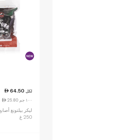
64.50
لكل
25.80 ١٠٠ جم
ليكر بيلتونغ أصاب
250 غ