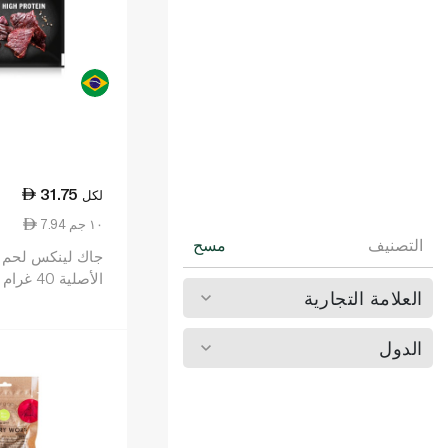
31.75
لكل
7.94 ١٠ جم
التصنيف
مسح
جاك لين
الأصلية 40 غرام
العلامة التجارية
الدول