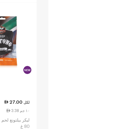
27.00
لكل
3.38 ١٠ جم
ليكر بيلتونغ لحم
80 غ