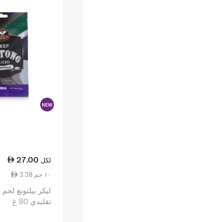
27.00
لكل
3.38 ١٠ جم
ليكر بيلتونغ لحم
تقليدي 80 غ