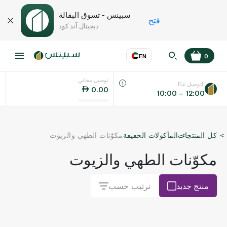
سبينس - تسوق البقالة
فتح
ديجيتال آند كود
EN
0
توصيل مجاني
عر
EN
اللغة
التوصيل غدًا
0.00
10:00 – 12:00
UAE
كل المنتجات
المأكولات الخفيفة
مكوّنات الطهي والزيوت
KSA
مكوّنات الطهي والزيوت
منتج جديد
ترتيب حسب